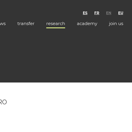
ES
FR
EN
EU
ws
transfer
research
academy
join us
PRO