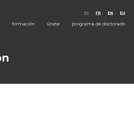
ES
FR
EN
EU
formación
únete
programa de doctorado
ón