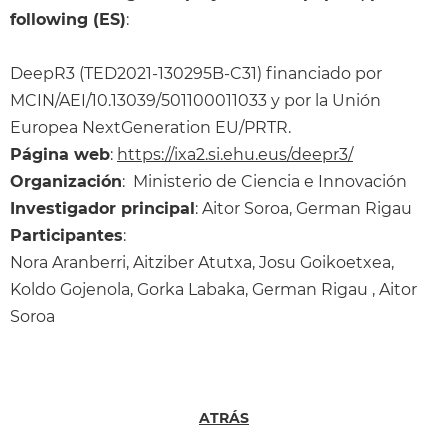
following (ES)
:
DeepR3 (TED2021-130295B-C31) financiado por
MCIN/AEI/10.13039/501100011033 y por la Unión
Europea NextGeneration EU/PRTR.
Página web
:
https://ixa2.si.ehu.eus/deepr3/
Organización
: Ministerio de Ciencia e Innovación
Investigador principal
: Aitor Soroa, German Rigau
Participantes
:
Nora Aranberri, Aitziber Atutxa, Josu Goikoetxea,
Koldo Gojenola, Gorka Labaka, German Rigau , Aitor
Soroa
ATRÁS