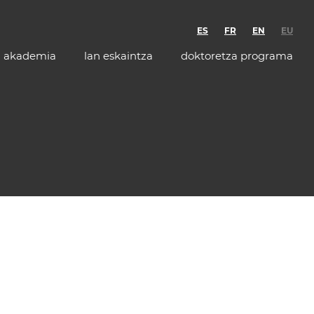
ES
FR
EN
EU
akademia
lan eskaintza
doktoretza programa