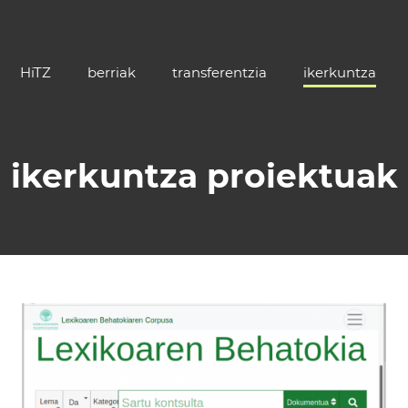
HiTZ
berriak
transferentzia
ikerkuntza
ikerkuntza proiektuak