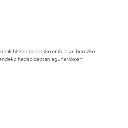
deak hitzen benetako erabilerari buruzko
XI. mendeko hedabideotan egunerokoan