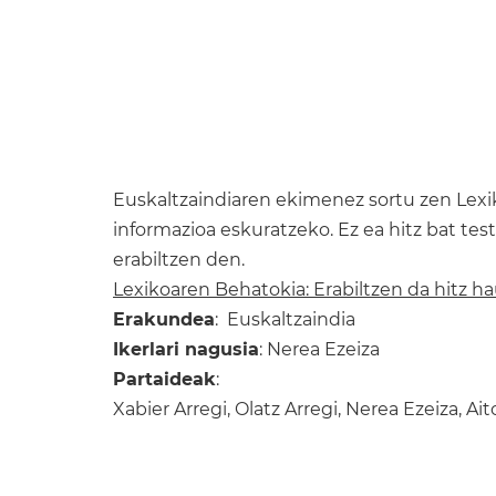
Euskaltzaindiaren ekimenez sortu zen Lexi
informazioa eskuratzeko. Ez ea hitz bat te
erabiltzen den.
Lexikoaren Behatokia: Erabiltzen da hitz 
Erakundea
: Euskaltzaindia
Ikerlari nagusia
: Nerea Ezeiza
Partaideak
:
Xabier Arregi, Olatz Arregi, Nerea Ezeiza, Ai