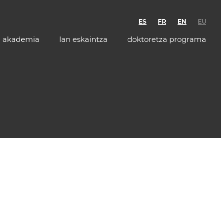
ES
FR
EN
EU
akademia
lan eskaintza
doktoretza programa