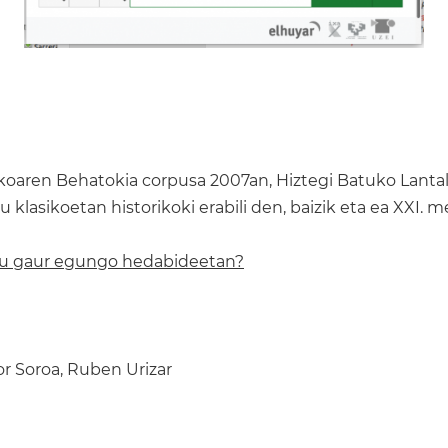
koaren Behatokia corpusa 2007an, Hiztegi Batuko Lantal
stu klasikoetan historikoki erabili den, baizik eta ea X
hau gaur egungo hedabideetan?
tor Soroa, Ruben Urizar