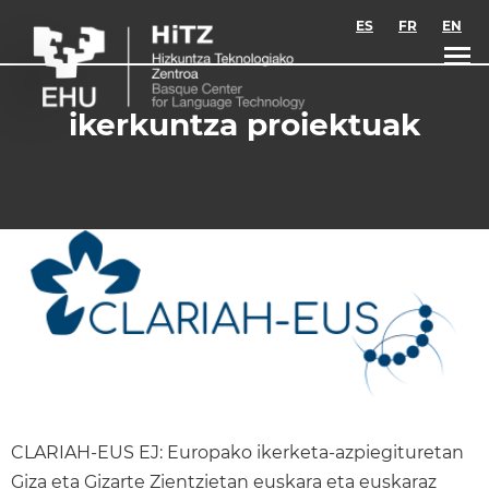
Skip to main content
ES
FR
EN
ikerkuntza proiektuak
CLARIAH-EUS EJ: Europako ikerketa-azpiegituretan
Giza eta Gizarte Zientzietan euskara eta euskaraz