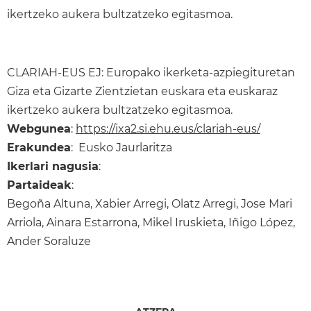
ikertzeko aukera bultzatzeko egitasmoa.
CLARIAH-EUS EJ: Europako ikerketa-azpiegituretan
Giza eta Gizarte Zientzietan euskara eta euskaraz
ikertzeko aukera bultzatzeko egitasmoa.
Webgunea
:
https://ixa2.si.ehu.eus/clariah-eus/
Erakundea
: Eusko Jaurlaritza
Ikerlari nagusia
:
Partaideak
:
Begoña Altuna, Xabier Arregi, Olatz Arregi, Jose Mari
Arriola, Ainara Estarrona, Mikel Iruskieta, Iñigo López,
Ander Soraluze