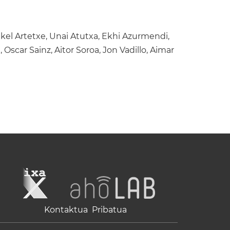
ikel Artetxe, Unai Atutxa, Ekhi Azurmendi,
, Oscar Sainz, Aitor Soroa, Jon Vadillo, Aimar
Kontaktua
Pribatua