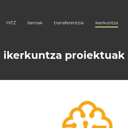
HiTZ
berriak
transferentzia
ikerkuntza
ikerkuntza proiektuak