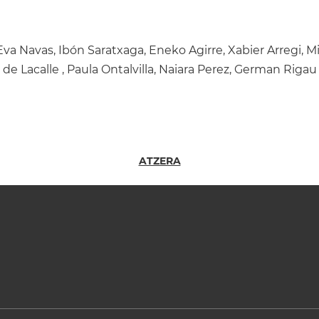
Eva Navas, Ibón Saratxaga, Eneko Agirre, Xabier Arregi, M
z de Lacalle , Paula Ontalvilla, Naiara Perez, German Rigau 
ATZERA