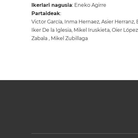
Ikerlari nagusia
: Eneko Agirre
Partaideak
:
Victor García, Inma Hernaez, Asier Herranz, 
Iker De la Iglesia, Mikel Iruskieta, Oier Lópe
Zabala , Mikel Zubillaga