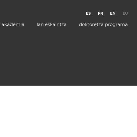
ES
FR
EN
EU
akademia
lan eskaintza
doktoretza programa