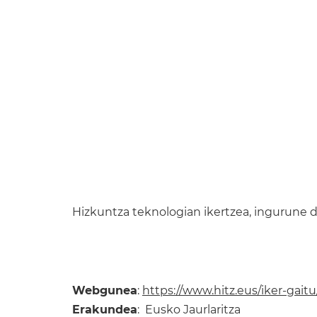
Hizkuntza teknologian ikertzea, ingurune d
Webgunea
:
https://www.hitz.eus/iker-gaitu
Erakundea
: Eusko Jaurlaritza