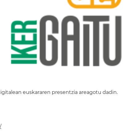
igitalean euskararen presentzia areagotu dadin.
/