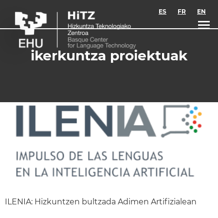
Skip to main content
ES
FR
EN
ikerkuntza proiektuak
ILENIA: Hizkuntzen bultzada Adimen Artifizialean