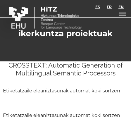
Skip to main content
ES
FR
EN
ikerkuntza proiektuak
CROSSTEXT: Automatic Generation of
Multilingual Semantic Processors
Etiketatzaile eleaniztasunak automatikoki sortzen
Etiketatzaile eleaniztasunak automatikoki sortzen