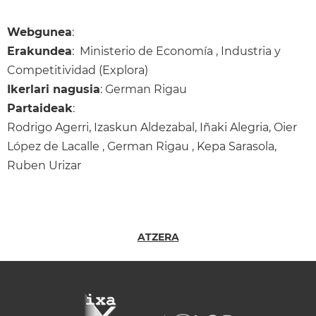
Webgunea
:
Erakundea
: Ministerio de Economía , Industria y
Competitividad (Explora)
Ikerlari nagusia
: German Rigau
Partaideak
:
Rodrigo Agerri, Izaskun Aldezabal, Iñaki Alegria, Oier
López de Lacalle , German Rigau , Kepa Sarasola,
Ruben Urizar
ATZERA