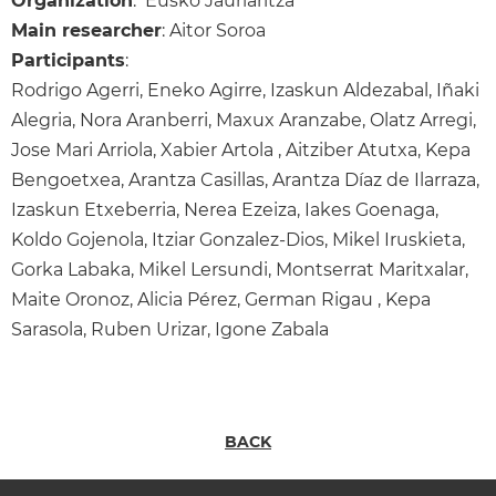
Organization
: Eusko Jaurlaritza
Main researcher
: Aitor Soroa
Participants
:
Rodrigo Agerri, Eneko Agirre, Izaskun Aldezabal, Iñaki
Alegria, Nora Aranberri, Maxux Aranzabe, Olatz Arregi,
Jose Mari Arriola, Xabier Artola , Aitziber Atutxa, Kepa
Bengoetxea, Arantza Casillas, Arantza Díaz de Ilarraza,
Izaskun Etxeberria, Nerea Ezeiza, Iakes Goenaga,
Koldo Gojenola, Itziar Gonzalez-Dios, Mikel Iruskieta,
Gorka Labaka, Mikel Lersundi, Montserrat Maritxalar,
Maite Oronoz, Alicia Pérez, German Rigau , Kepa
Sarasola, Ruben Urizar, Igone Zabala
BACK