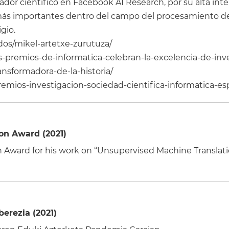
ador científico en Facebook AI Research, por su alta int
más importantes dentro del campo del procesamiento del
gio.
dos/mikel-artetxe-zurutuza/
os-premios-de-informatica-celebran-la-excelencia-de-in
nsformadora-de-la-historia/
remios-investigacion-sociedad-cientifica-informatica-e
ion Award (2021)
n Award for his work on “Unsupervised Machine Translati
berezia (2021)