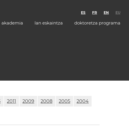
ES
FR
EN
EU
akademia
lan eskaintza
doktoretza programa
3
2011
2009
2008
2005
2004