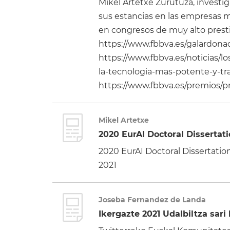
Mikel Artetxe Zurutuza, investig
sus estancias en las empresas 
en congresos de muy alto presti
https://www.fbbva.es/galardona
https://www.fbbva.es/noticias/l
la-tecnologia-mas-potente-y-tra
https://www.fbbva.es/premios/p
Mikel Artetxe
2020 EurAI Doctoral Dissertat
2020 EurAI Doctoral Dissertatio
2021
Joseba Fernandez de Landa
Ikergazte 2021 Udalbiltza sari 