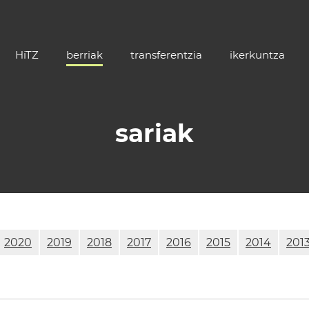
HiTZ
berriak
transferentzia
ikerkuntza
sariak
2020
2019
2018
2017
2016
2015
2014
201