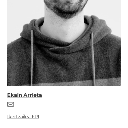
Ekain Arrieta
Ikertzailea FPI