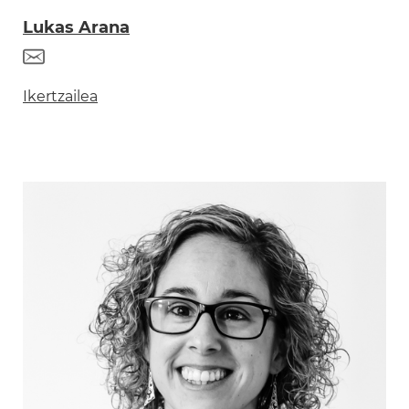
Lukas Arana
Ikertzailea