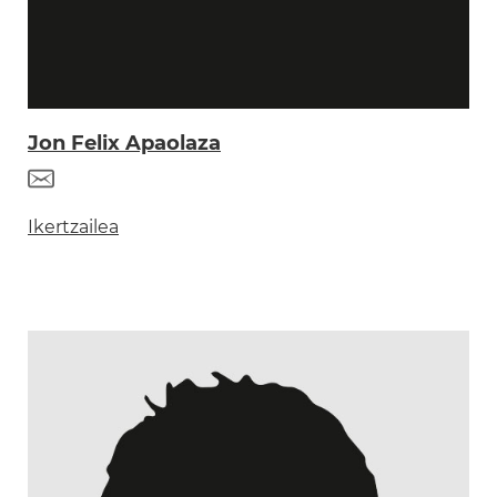
Jon Felix Apaolaza
Ikertzailea