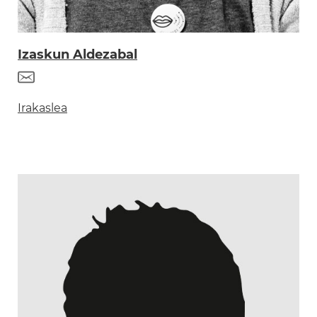
Izaskun Aldezabal
Irakaslea