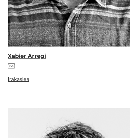
Xabier Arregi
Irakaslea