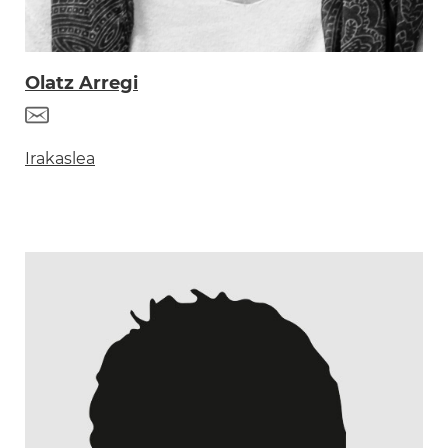
Olatz Arregi
Irakaslea