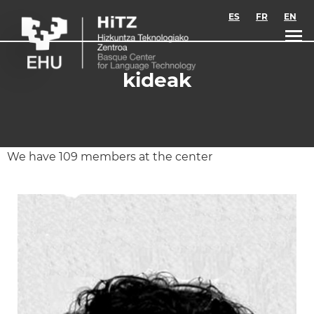
Skip to main content
ES
FR
EN
kideak
We have 109 members at the center