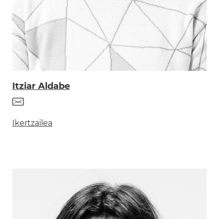
Itziar Aldabe
Ikertzailea