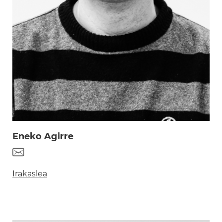
Eneko Agirre
Irakaslea