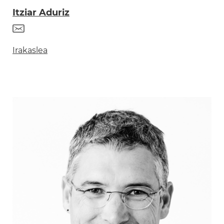
Itziar Aduriz
Irakaslea