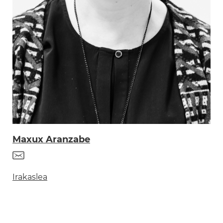
Maxux Aranzabe
Irakaslea