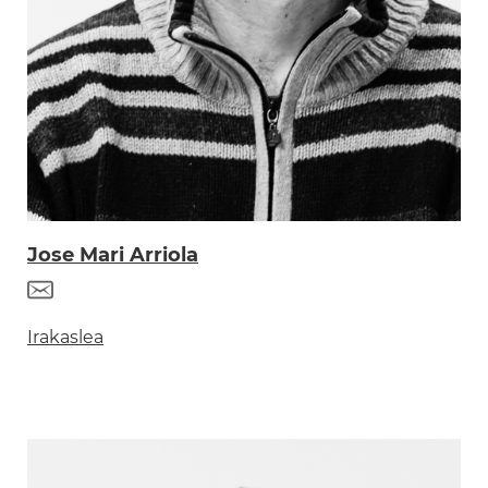
Jose Mari Arriola
Irakaslea