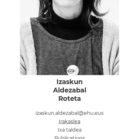
Izaskun
Aldezabal
Roteta
izaskun.aldezabal@ehu.eus
Irakaslea
Ixa taldea
Publications