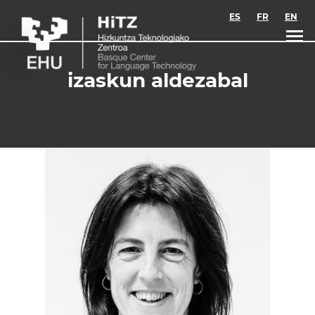
Skip to main content
ES
FR
EN
izaskun aldezabal