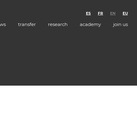
ES
FR
EN
EU
ws
transfer
research
academy
join us