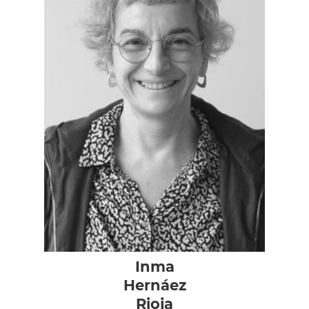
Inma
Hernáez
Rioja