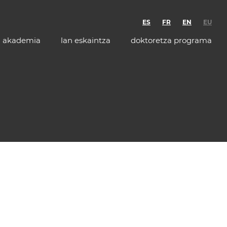
ES
FR
EN
EU
akademia
lan eskaintza
doktoretza programa