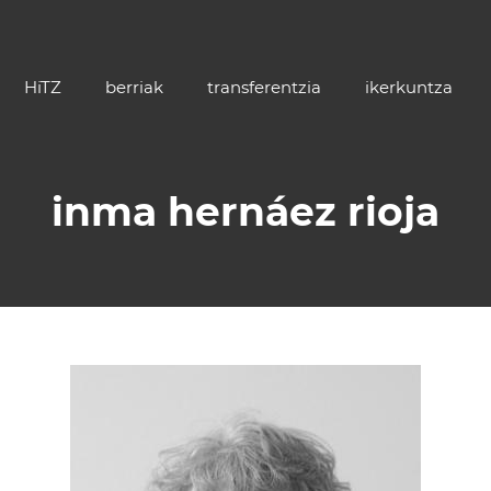
HiTZ
berriak
transferentzia
ikerkuntza
inma hernáez rioja