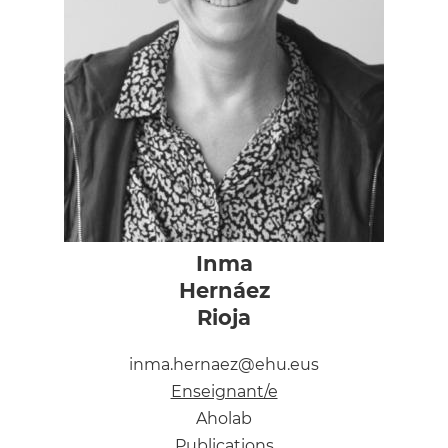
Inma
Hernáez
Rioja
inma.hernaez@ehu.eus
Enseignant/e
Aholab
Publications