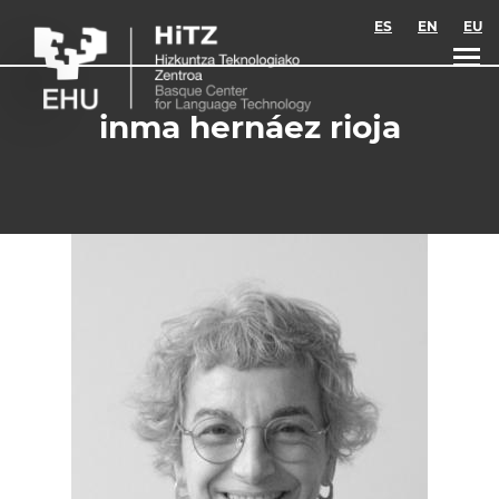
Skip to main content
ES
EN
EU
inma hernáez rioja