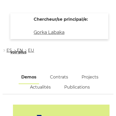
Chercheur/se principal/e:
Gorka Labaka
ES
EN
EU
voir plus
Demos
(active tab)
Contrats
Projects
Actualités
Publications