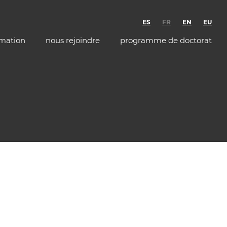
ES
FR
EN
EU
rmation
nous rejoindre
programme de doctorat