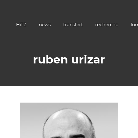
HiTZ
news
transfert
recherche
fo
ruben urizar