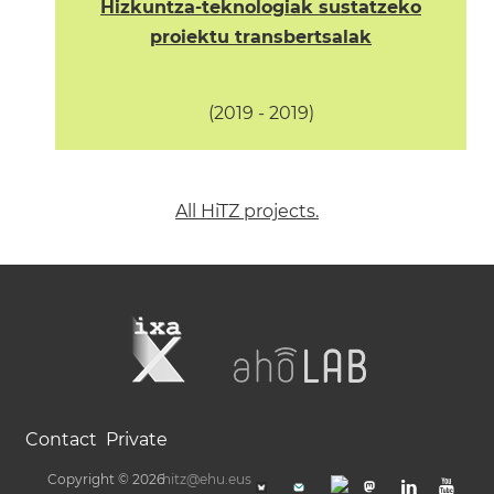
Hizkuntza-teknologiak sustatzeko
proiektu transbertsalak
(2019 - 2019)
All HiTZ projects.
Contact
Private
Copyright © 2026
hitz@ehu.eus