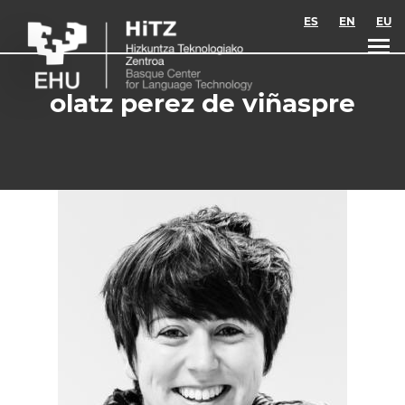
Skip to main content
ES
EN
EU
olatz perez de viñaspre