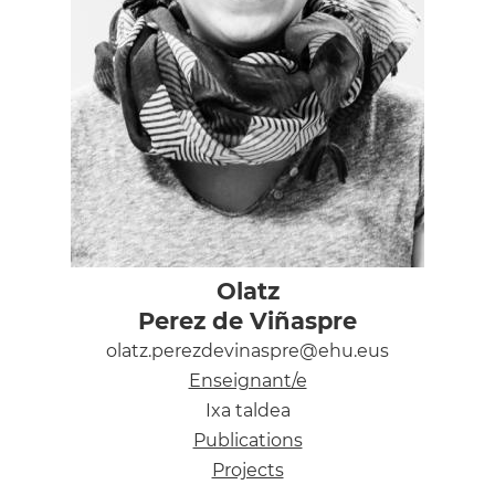
Olatz
Perez de Viñaspre
olatz.perezdevinaspre@ehu.eus
Enseignant/e
Ixa taldea
Publications
Projects