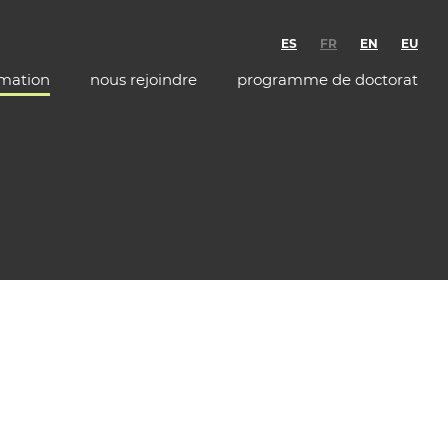
ES
FR
EN
EU
rmation
nous rejoindre
programme de doctorat