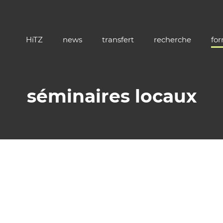
HiTZ
news
transfert
recherche
fo
séminaires locaux