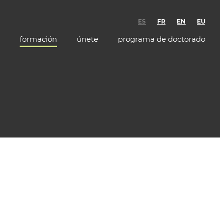
ES
FR
EN
EU
formación
únete
programa de doctorado