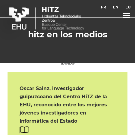
Skip to main content
FR
EN
EU
hitz en los medios
2026
Oscar Sainz, investigador
guipuzcoano del Centro HiTZ de la
EHU, reconocido entre los mejores
jóvenes investigadores en
Informática del Estado