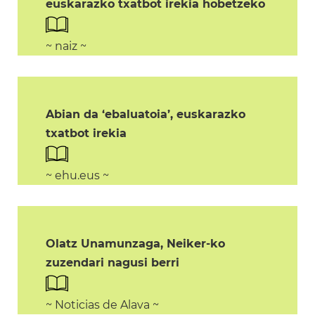
euskarazko txatbot irekia hobetzeko
~ naiz ~
Abian da ‘ebaluatoia’, euskarazko
txatbot irekia
~ ehu.eus ~
Olatz Unamunzaga, Neiker-ko
zuzendari nagusi berri
~ Noticias de Alava ~