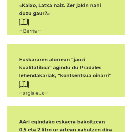
«Kaixo, Latxa naiz. Zer jakin nahi
duzu gaur?»
~ Berria ~
Euskararen alorrean “jauzi
kualitatiboa” agindu du Pradales
lehendakariak, “kontsentsua oinarri”
~ argia.eus ~
AAri egindako eskaera bakoitzean
0,5 eta 2 litro ur artean xahutzen dira