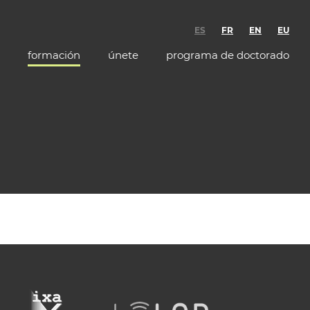
ES
FR
EN
EU
formación
únete
programa de doctorado