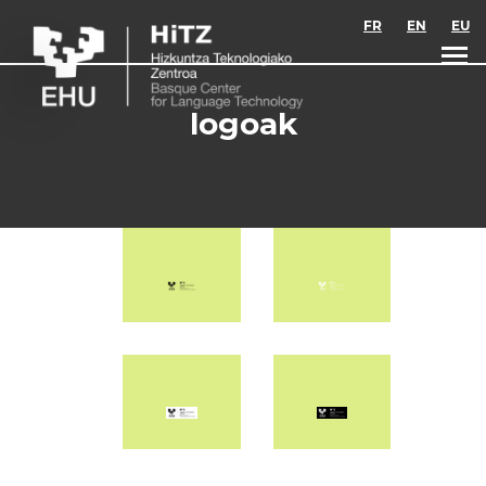
Skip to main content
FR
EN
EU
logoak