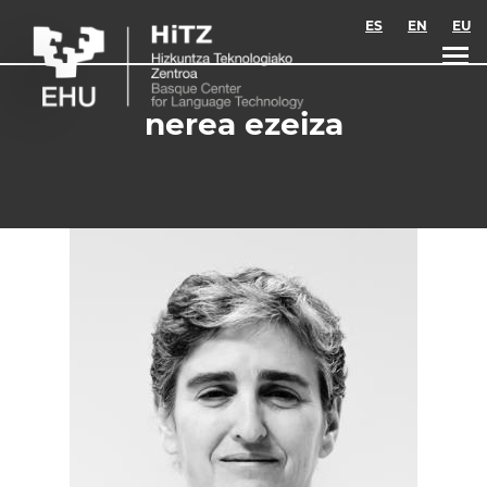
Skip to main content
ES
EN
EU
nerea ezeiza