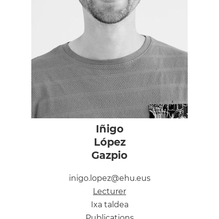
Iñigo
López
Gazpio
inigo.lopez@ehu.eus
Lecturer
Ixa taldea
Publications