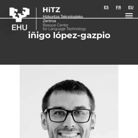
Skip to main content
ES
FR
EU
iñigo lópez-gazpio