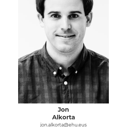
Jon
Alkorta
jon.alkorta@ehu.eus