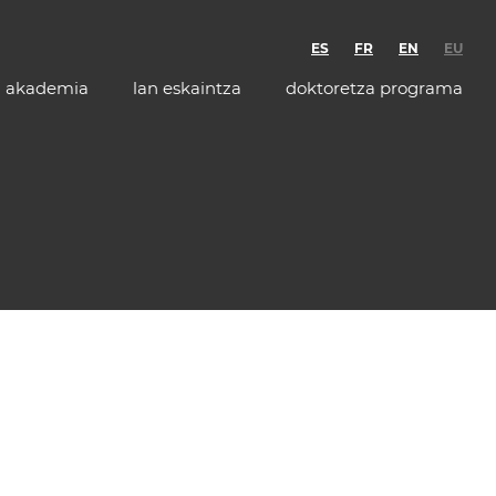
ES
FR
EN
EU
akademia
lan eskaintza
doktoretza programa