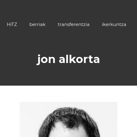
HiTZ
berriak
transferentzia
ikerkuntza
jon alkorta