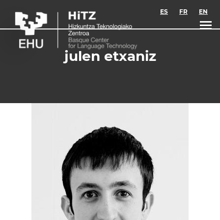
Skip to main content
ES
FR
EN
julen etxaniz