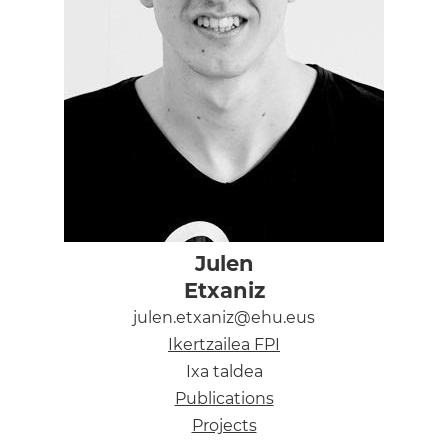
Julen
Etxaniz
julen.etxaniz@ehu.eus
Ikertzailea FPI
Ixa taldea
Publications
Projects