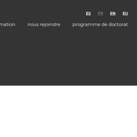
ES
FR
EN
EU
rmation
nous rejoindre
programme de doctorat