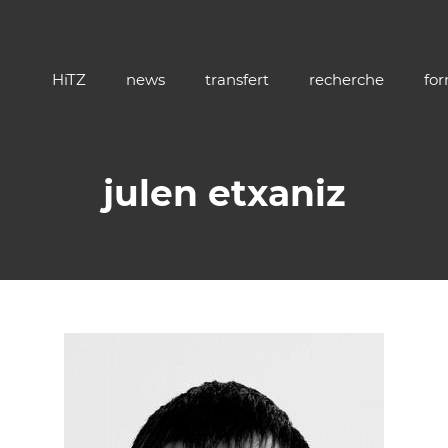
HiTZ
news
transfert
recherche
fo
julen etxaniz