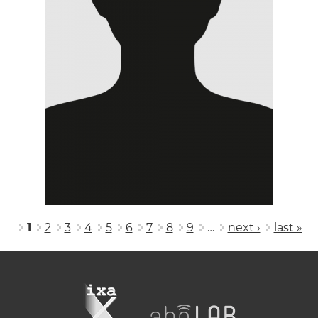
Pages
1
2
3
4
5
6
7
8
9
…
next ›
last »