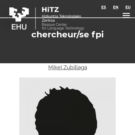
Skip to main content
ES
EN
EU
chercheur/se fpi
Mikel Zubillaga