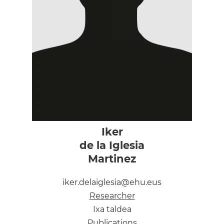
Iker
de la Iglesia
Martinez
iker.delaiglesia@ehu.eus
Researcher
Ixa taldea
Publications