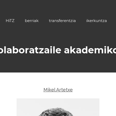
HiTZ
berriak
transferentzia
ikerkuntza
olaboratzaile akademik
Mikel Artetxe