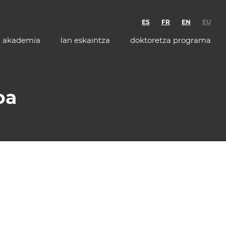
ES
FR
EN
EU
akademia
lan eskaintza
doktoretza programa
oa