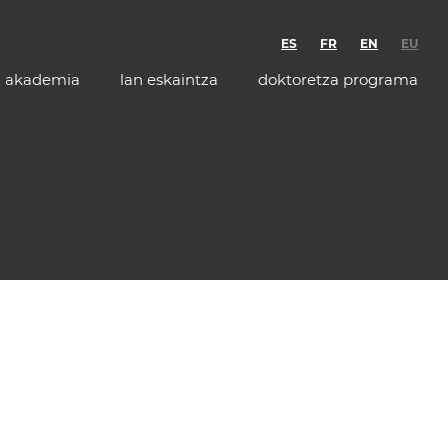
ES
FR
EN
EU
akademia
lan eskaintza
doktoretza programa