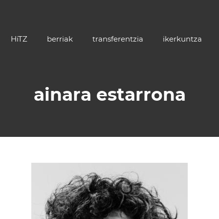
HiTZ
berriak
transferentzia
ikerkuntza
ainara estarrona