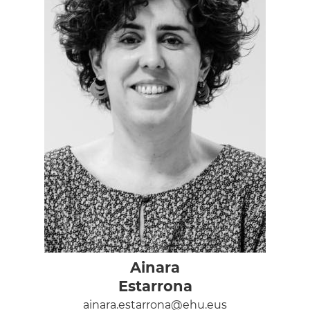
Ainara
Estarrona
ainara.estarrona@ehu.eus