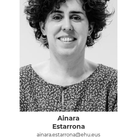
Ainara
Estarrona
ainara.estarrona@ehu.eus