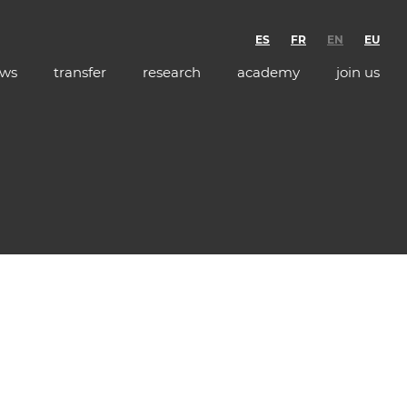
ES
FR
EN
EU
ws
transfer
research
academy
join us