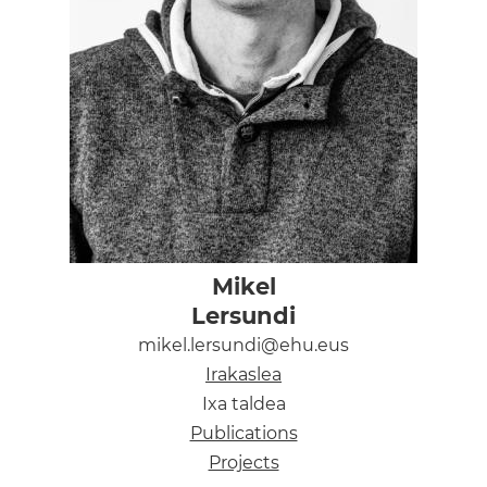
Mikel
Lersundi
mikel.lersundi@ehu.eus
Irakaslea
Ixa taldea
Publications
Projects