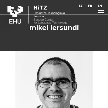
Skip to main content
ES
FR
EN
mikel lersundi