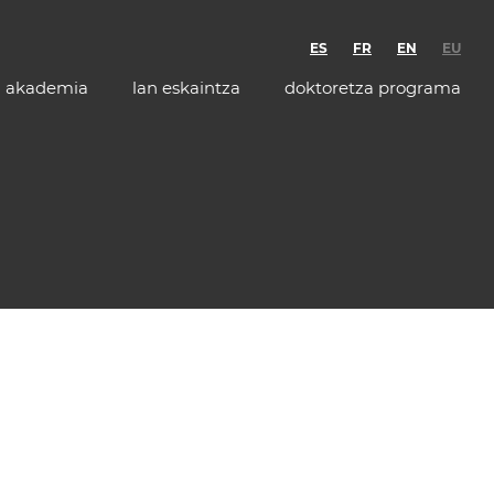
ES
FR
EN
EU
akademia
lan eskaintza
doktoretza programa