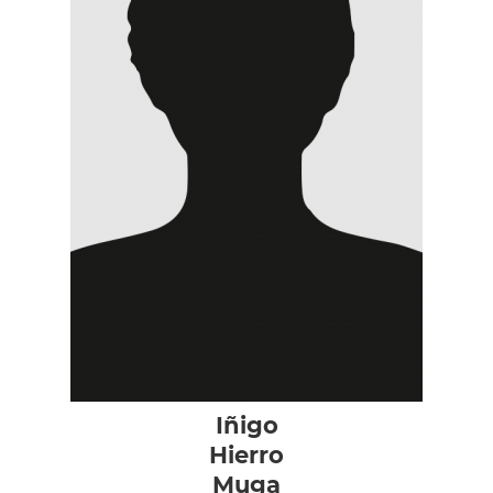
Iñigo
Hierro
Muga