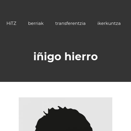
HiTZ
berriak
transferentzia
ikerkuntza
iñigo hierro