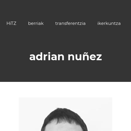
HiTZ
berriak
transferentzia
ikerkuntza
adrian nuñez