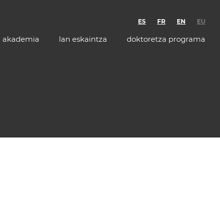
ES
FR
EN
EU
akademia
lan eskaintza
doktoretza programa