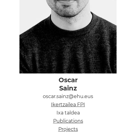
Oscar
Sainz
oscar.sainz@ehu.eus
Ikertzailea FPI
Ixa taldea
Publications
Projects