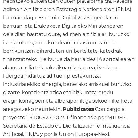
hedatzeko aukeratzen duten plataforma da. Katedra
Adimen Artifizialaren Estrategia Nazionalaren (ENIA)
barruan dago, Espainia Digital 2026 agendaren
barruan, eta Eraldaketa Digitaleko Ministerioaren
deialdian hautatu dute, adimen artifizialari buruzko
ikerkuntzan, zabalkundean, irakaskuntzan eta
berrikuntzan diharduten unibertsitate-katedrak
finantzatzeko. Helburua da herrialdea IA sortzailearen
abangoardia teknologikoan kokatzea, ikerketa-
lidergoa indartuz adituen prestakuntza,
industriarekiko sinergia, benetako arriskuei buruzko
gizarte-kontzientziazioa eta hizkuntza-eredu
eraginkorragoen eta alborapenik gabekoen ikerketa
areagotzeko neurriekin.
Publizitatea
:Con cargo al
proyecto TSI100923-2023-1, financiado por MTDFP,
Secretaría de Estado de Digitalización e Inteligencia
Artificial, ENIA, y por la Unión Europea-Next