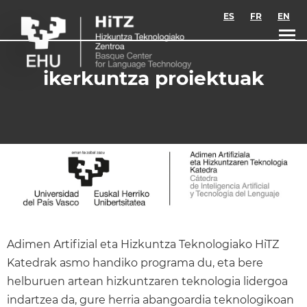
Skip to main content
ES
FR
EN
ikerkuntza proiektuak
Adimen Artifizial eta Hizkuntza Teknologiako HiTZ
Katedrak asmo handiko programa du, eta bere
helburuen artean hizkuntzaren teknologia lidergoa
indartzea da, gure herria abangoardia teknologikoan