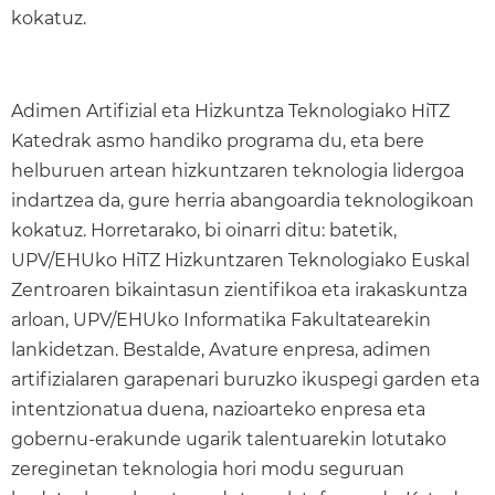
kokatuz.
Adimen Artifizial eta Hizkuntza Teknologiako HiTZ
Katedrak asmo handiko programa du, eta bere
helburuen artean hizkuntzaren teknologia lidergoa
indartzea da, gure herria abangoardia teknologikoan
kokatuz. Horretarako, bi oinarri ditu: batetik,
UPV/EHUko HiTZ Hizkuntzaren Teknologiako Euskal
Zentroaren bikaintasun zientifikoa eta irakaskuntza
arloan, UPV/EHUko Informatika Fakultatearekin
lankidetzan. Bestalde, Avature enpresa, adimen
artifizialaren garapenari buruzko ikuspegi garden eta
intentzionatua duena, nazioarteko enpresa eta
gobernu-erakunde ugarik talentuarekin lotutako
zereginetan teknologia hori modu seguruan