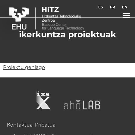
Skip to main content
ES
FR
EN
ikerkuntza proiektuak
Proiektu gehiago
Kontaktua
Pribatua