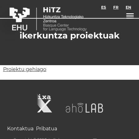
Skip to main content
ES
FR
EN
ikerkuntza proiektuak
Proiektu gehiago
Kontaktua
Pribatua