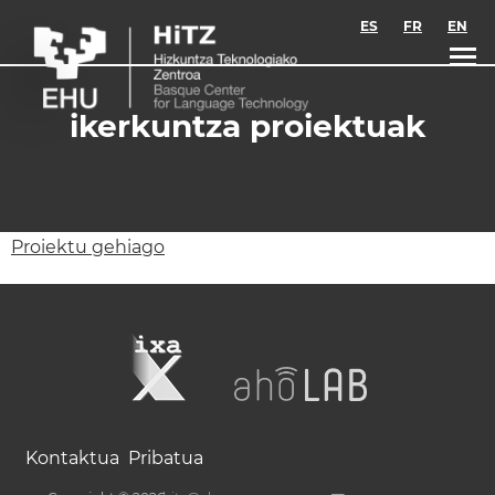
Skip to main content
ES
FR
EN
ikerkuntza proiektuak
Proiektu gehiago
Kontaktua
Pribatua