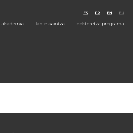
ES
FR
EN
EU
akademia
lan eskaintza
doktoretza programa