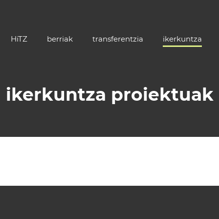
HiTZ
berriak
transferentzia
ikerkuntza
ikerkuntza proiektuak