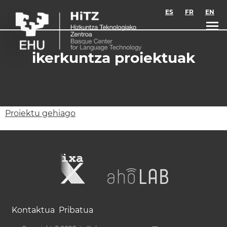
Skip to main content
ES
FR
EN
ikerkuntza proiektuak
Proiektu gehiago
Kontaktua
Pribatua