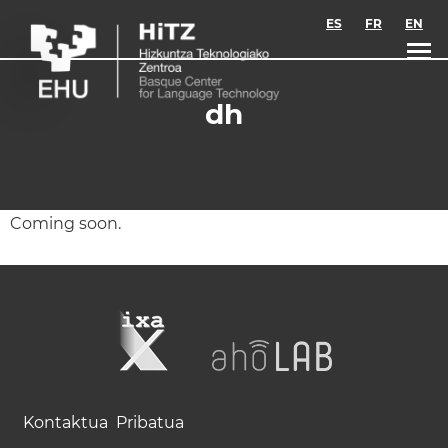
Skip to main content
ES
FR
EN
dh
Coming soon.
Kontaktua
Pribatua