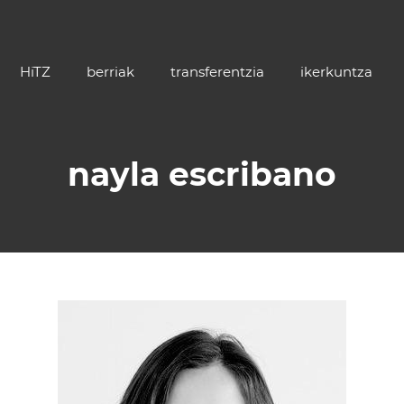
HiTZ
berriak
transferentzia
ikerkuntza
nayla escribano