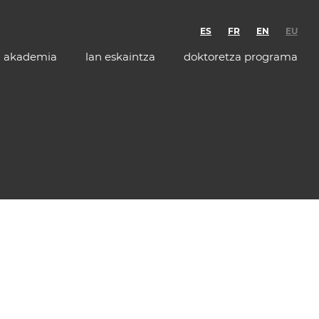
ES
FR
EN
EU
akademia
lan eskaintza
doktoretza programa