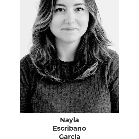
Nayla
Escribano
García