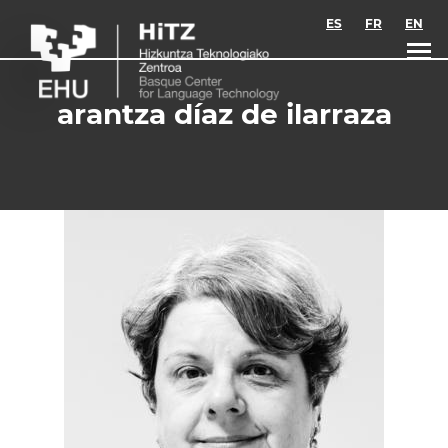
Skip to main content
ES
FR
EN
arantza díaz de ilarraza