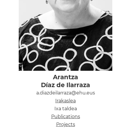
Arantza
Díaz de Ilarraza
a.diazdeilarraza@ehu.eus
Irakaslea
Ixa taldea
Publications
Projects