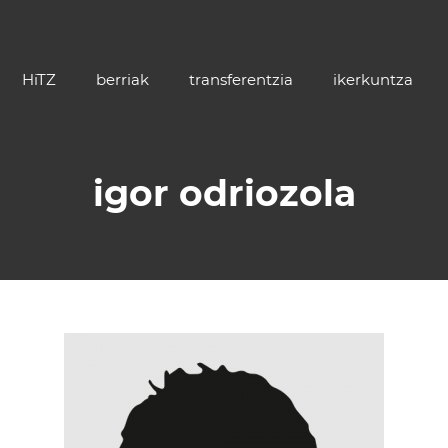
HiTZ
berriak
transferentzia
ikerkuntza
igor odriozola