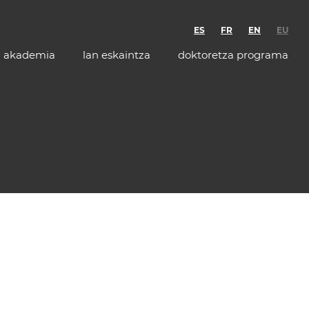
ES
FR
EN
EU
akademia
lan eskaintza
doktoretza programa