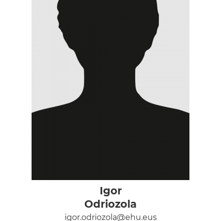
Igor
Odriozola
igor.odriozola@ehu.eus