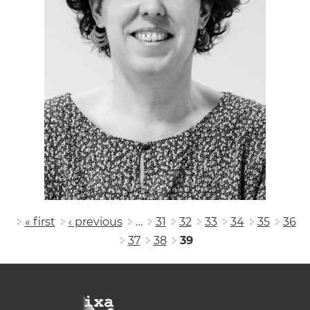
Pages
« first
‹ previous
…
31
32
33
34
35
36
37
38
39