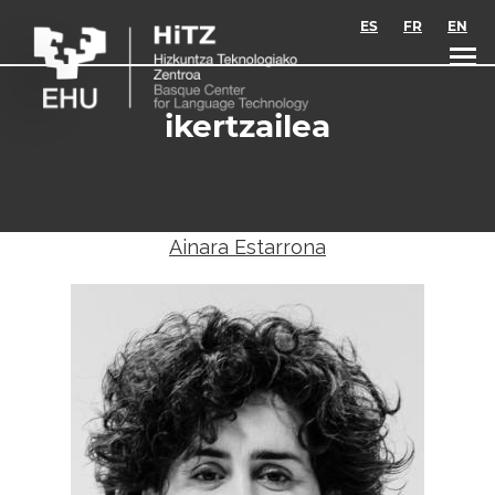
Skip to main content
ES
FR
EN
ikertzailea
Ainara Estarrona